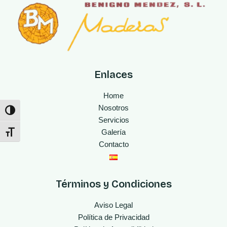
Enlaces
Home
Nosotros
Alternar alto contraste
Servicios
Galería
Alternar tamaño de letra
Contacto
Términos y Condiciones
Aviso Legal
Política de Privacidad